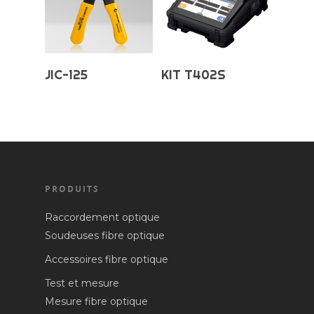
Mesure distribué
Sensing (à venir)
Supervision du r
Choix Des Options
Ajouter Au
JIC-125
KIT T402S
Panier
PRODUITS
Raccordement optique
Soudeuses fibre optique
Accessoires fibre optique
Test et mesure
Mesure fibre optique