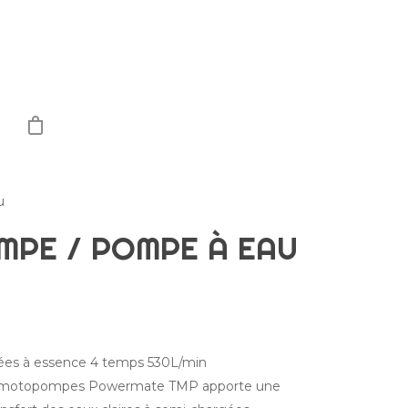
u
PE / POMPE À EAU
es à essence 4 temps 530L/min
motopompes Powermate TMP apporte une