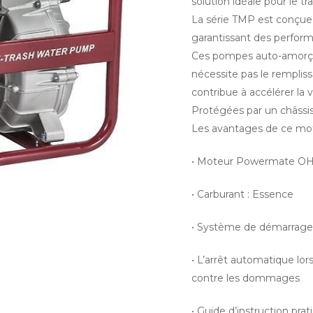
solution idéale pour le t
La série TMP est conçue p
garantissant des perform
Ces pompes auto-amorça
nécessite pas le remplis
contribue à accélérer la v
, ou ECHAP pour fermer.
Protégées par un châssis 
Les avantages de ce m
• Moteur Powermate OHV
• Carburant : Essence
• Système de démarrage
• L’arrêt automatique lor
contre les dommages
• Guide d’instruction prati