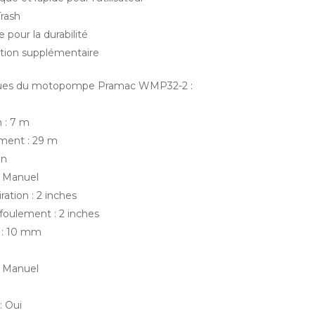
rash
e pour la durabilité
ction supplémentaire
iques du motopompe Pramac WMP32-2 :
n : 7 m
ment : 29 m
in
 Manuel
ation : 2 inches
foulement : 2 inches
 : 10 mm
 Manuel
: Oui