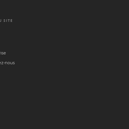
U SITE
rise
ez-nous