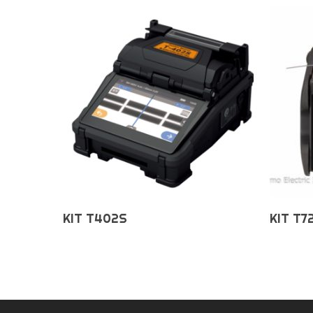
Choix Des Options
KIT T402S
KIT T7