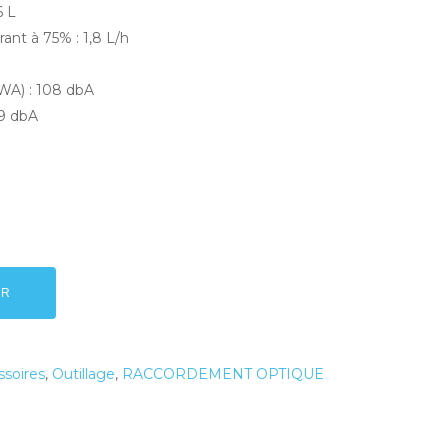
6 L
nt à 75% : 1,8 L/h
WA) : 108 dbA
79 dbA
ER
ssoires
,
Outillage
,
RACCORDEMENT OPTIQUE