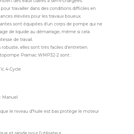
ransfert des eaux claires à semi-chargées.
our travailler dans des conditions difficiles en
ances élevées pour les travaux boueux.
ntes sont équipées d’un corps de pompe qui ne
sage de liquide au démarrage, même si cela
itesse de travail.
robuste, elles sont très faciles d’entretien.
otopompe Pramac WMP32-2 sont :
, 4-Cycle
: Manuel
sque le niveau d’huile est bas protège le moteur
que et rapide pour l’utilisateur