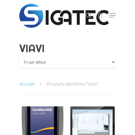
Appuyez sur ENTER pour lancer la recherche,
ou ECHAP pour fermer.
VIAVI
Accueil
Produits identifiés “Viavi”